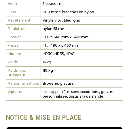
Vérin
5 pouces noir
Base
700 mm 5 branches en nylon
Revêtement
Vinyle, noir, bleu, gris
Roulettes
nylon 65 mm
Dossier
TU : h 640 mm x l 410 mm
Assise
TI : l 480 x p 460 mm
Mousse
HR30, HR35, HR41
Poids
16 kg
Poids max
110 kg
utilisateur
Personnalisations
Broderie, gravure
Options
sans appui-tête, sans accoudoirs, gravure
personnalisée, tissus à la demande
NOTICE & MISE EN PLACE