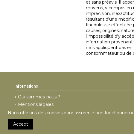
et sans préavis. Il appa
moyens, y compris en n
imprécision, inexactitu
résultant d'une modific
frauduleuse effectuée p
causes, origines, natu
l'impossibilité d'y acc
information provenant 
ne s’appliquent pas en
consommateur ou de do
Informations
Qui sommes-nous ?
Mentions légales
Données personnelles
Nous utilisons des cookies pour assurer le bon fonctionneme
Accept