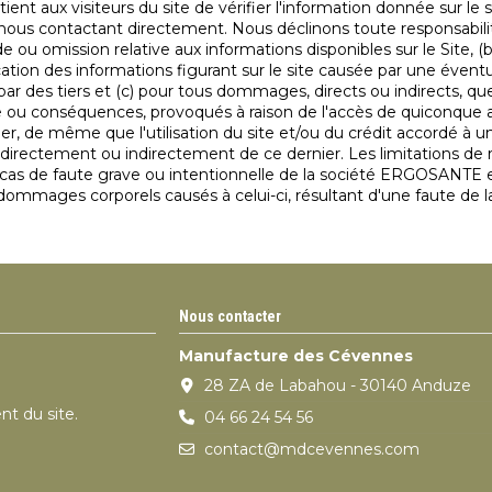
rtient aux visiteurs du site de vérifier l'information donnée sur le 
ous contactant directement. Nous déclinons toute responsabilit
de ou omission relative aux informations disponibles sur le Site,
ation des informations figurant sur le site causée par une évent
ar des tiers et (c) pour tous dommages, directs ou indirects, que
re ou conséquences, provoqués à raison de l'accès de quiconque 
éder, de même que l'utilisation du site et/ou du crédit accordé à
directement ou indirectement de ce dernier. Les limitations de r
 cas de faute grave ou intentionnelle de la société ERGOSANTE 
mmages corporels causés à celui-ci, résultant d'une faute de
Nous contacter
Manufacture des Cévennes
28 ZA de Labahou - 30140 Anduze
nt du site.
04 66 24 54 56
contact@mdcevennes.com