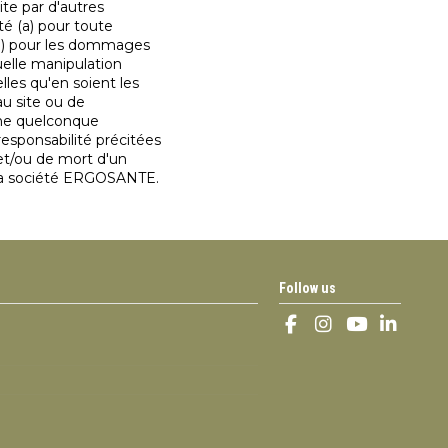
site par d'autres
é (a) pour toute
 (b) pour les dommages
uelle manipulation
lles qu'en soient les
au site ou de
 une quelconque
esponsabilité précitées
et/ou de mort d'un
 la société ERGOSANTE.
Follow us