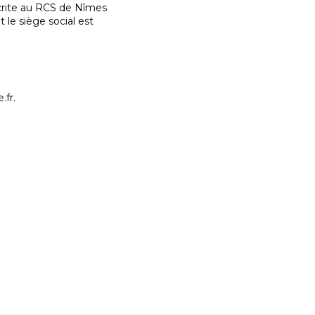
crite au RCS de Nîmes
le siège social est
.fr.