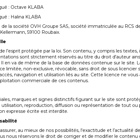
égué : Octave KLABA
gué : Halina KLABA
e de la société OVH Groupe SAS, société immatriculée au RCS de
e Kellermann, 59100 Roubaix.
lle
 l’esprit protégée par la loi. Son contenu, y compris les textes, il
tations sont strictement réservés au titre du droit d'auteur ainsi
le. Il en va de même de la base de données contenue sur le sit
e limitée, non-exclusive, révocable, sans droit de sous licencier s
accès, navigation et utilisation liés au site. Cette licence ne vo
'exploitation commerciale de ces contenus.
es, marques et signes distinctifs figurant sur le site sont protégé
 utilisation, reproduction, diffusion ou représentation de tout ou
on expresse écrite est interdite.
sabilité
ssurer, au mieux de nos possibilités, l'exactitude et l’actualité d
Nous nous réservons le droit de corriger et de modifier le conten