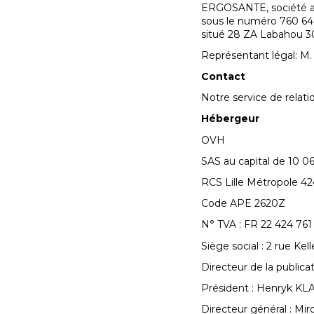
ERGOSANTE, société ano
sous le numéro 760 648
situé 28 ZA Labahou 3
Représentant légal: M.
Contact
Notre service de relati
Hébergeur
OVH
SAS au capital de 10 0
RCS Lille Métropole 4
Code APE 2620Z
N° TVA : FR 22 424 761
Siège social : 2 rue Ke
Directeur de la public
Président : Henryk KL
Directeur général : Mi