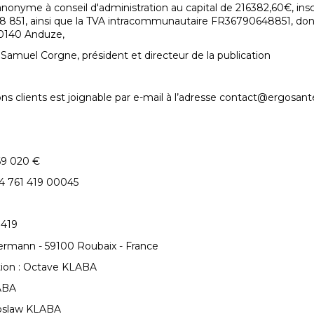
nyme à conseil d'administration au capital de 216382,60€, ins
 851, ainsi que la TVA intracommunautaire FR36790648851, dont 
0140 Anduze,
 Samuel Corgne, président et directeur de la publication
ons clients est joignable par e-mail à l’adresse contact@ergosante
69 020 €
24 761 419 00045
 419
llermann - 59100 Roubaix - France
ation : Octave KLABA
ABA
roslaw KLABA