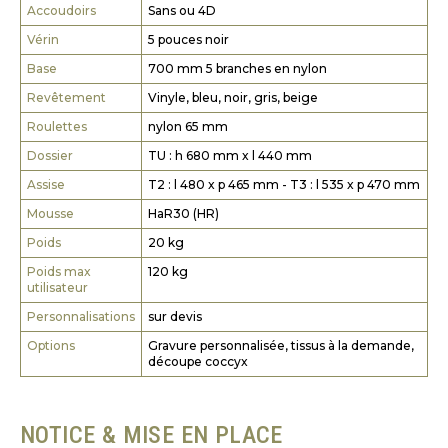
Accoudoirs
Sans ou 4D
Vérin
5 pouces noir
Base
700 mm 5 branches en nylon
Revêtement
Vinyle, bleu, noir, gris, beige
Roulettes
nylon 65 mm
Dossier
TU : h 680 mm x l 440 mm
Assise
T2 : l 480 x p 465 mm - T3 : l 535 x p 470 mm
Mousse
HaR30 (HR)
Poids
20 kg
Poids max
120 kg
utilisateur
Personnalisations
sur devis
Options
Gravure personnalisée, tissus à la demande,
découpe coccyx
NOTICE & MISE EN PLACE